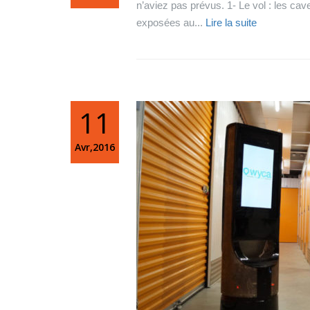
n’aviez pas prévus. 1- Le vol : les cave
exposées au...
Lire la suite
11
Avr,2016