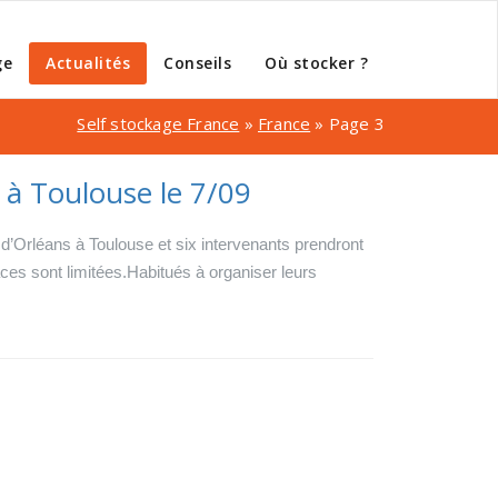
ge
Actualités
Conseils
Où stocker ?
Self stockage France
»
France
»
Page 3
é à Toulouse le 7/09
d’Orléans à Toulouse et six intervenants prendront
laces sont limitées.Habitués à organiser leurs