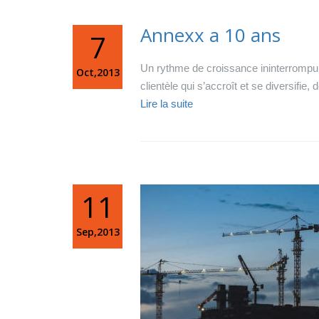
Annexx a 10 ans
7
Un rythme de croissance ininterrompu, 
Oct,2013
clientèle qui s’accroît et se diversifie
Lire la suite
11
Sep,2013