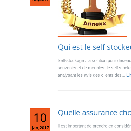
Qui est le self stock
Self-stockage : la solution pour désen
souvenirs et de meubles, le self stoc
analysant les avis des clients des...
Li
Quelle assurance cho
10
Il est important de prendre en considéra
Jan,2017