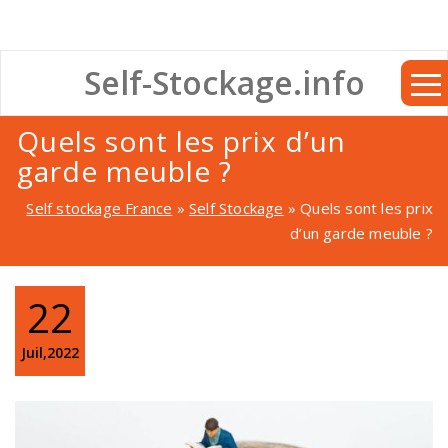
Self-Stockage.info
Quels sont les prix d’un
garde meuble ?
Self stockage France
»
Self Stockage
»
Quels sont les prix
d’un garde meuble ?
22
Juil,2022